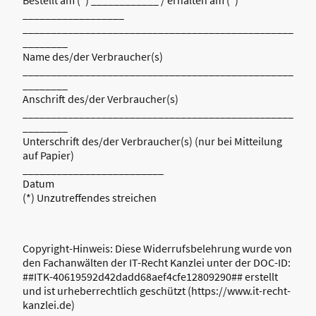
Bestellt am (*) ____________ / erhalten am (*)
__________________
________________________________________________
________
Name des/der Verbraucher(s)
________________________________________________
________
Anschrift des/der Verbraucher(s)
________________________________________________
________
Unterschrift des/der Verbraucher(s) (nur bei Mitteilung
auf Papier)
_________________________
Datum
(*) Unzutreffendes streichen
Copyright-Hinweis: Diese Widerrufsbelehrung wurde von
den Fachanwälten der IT-Recht Kanzlei unter der DOC-ID:
##ITK-40619592d42dadd68aef4cfe12809290## erstellt
und ist urheberrechtlich geschützt (https://www.it-recht-
kanzlei.de)